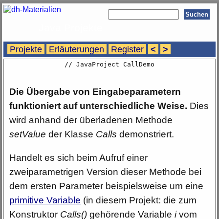
Java Projekte
Projekte
Erläuterungen
Register
<
>
// JavaProject CallDemo
Die Übergabe von Eingabeparametern
funktioniert auf unterschiedliche Weise.
Dies
wird anhand der überladenen Methode
setValue
der Klasse
Calls
demonstriert.
Handelt es sich beim Aufruf einer
zweiparametrigen Version dieser Methode bei
dem ersten Parameter beispielsweise um eine
primitive Variable
(in diesem Projekt: die zum
Konstruktor
Calls()
gehörende Variable
i
vom