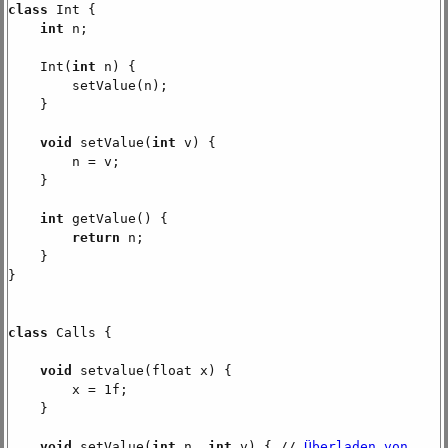
class
Int {
int
n;
Int(
int
n) {
setValue(n);
}
void
setValue(
int
v) {
n = v;
}
int
getValue() {
return
n;
}
}
class
Calls {
void
setvalue(float x) {
x = 1f;
}
void
setValue(
int
n,
int
v) { //
Überladen von