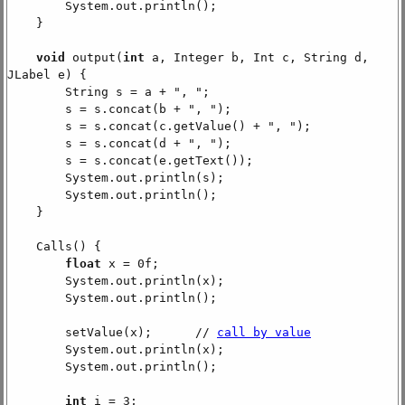
System.out.println();
}
void
output(
int
a, Integer b, Int c, String d,
JLabel e) {
String s = a + ", ";
s = s.concat(b + ", ");
s = s.concat(c.getValue() + ", ");
s = s.concat(d + ", ");
s = s.concat(e.getText());
System.out.println(s);
System.out.println();
}
Calls() {
float
x = 0f;
System.out.println(x);
System.out.println();
setValue(x); //
call by value
System.out.println(x);
System.out.println();
int
i = 3;