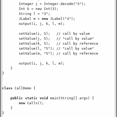
Integer j = Integer.decode("3");
Int k = new Int(3);
String l = "3";
JLabel m =
new
JLabel("3");
output(i, j, k, l, m);
setValue(i, 5); // call by value
setValue(j, 5); // "call by value"
setValue(k, 5); // call by reference
setValue(l, "5"); // "call by value"
setValue(m, "5"); // call by reference
output(i, j, k, l, m);
}
}
class
CallDemo {
public static void
main(String[] args) {
new
Calls();
}
}