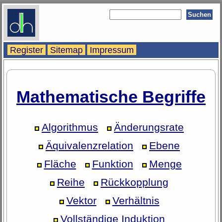
Register
Sitemap
Impressum
Mathematische Begriffe
Algorithmus
Änderungsrate
Äquivalenzrelation
Ebene
Fläche
Funktion
Menge
Reihe
Rückkopplung
Vektor
Verhältnis
Vollständige Induktion