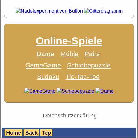
Online-Spiele
Dame
Mühle
Pairs
SameGame
Schiebepuzzle
Sudoku
Tic-Tac-Toe
Datenschutzerklärung
Home
Back
Top