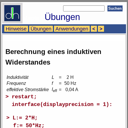
Übungen
Maple
Hinweise
Übungen
Anwendungen
<
>
Berechnung eines induktiven
Widerstandes
Induktivität
L
=
2 H
Frequenz
f
=
50 Hz
I
effektive Stromstärke
=
0,04 A
eff
> restart;
interface(displayprecision = 1):
> L:= 2*H;
f:= 50*Hz;