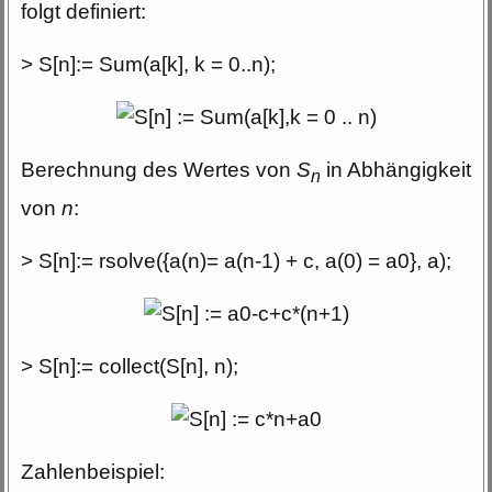
folgt definiert:
> S[n]:= Sum(a[k], k = 0..n);
Berechnung des Wertes von
S
in Abhängigkeit
n
von
n
:
> S[n]:= rsolve({a(n)= a(n-1) + c, a(0) = a0}, a);
> S[n]:= collect(S[n], n);
Zahlenbeispiel: