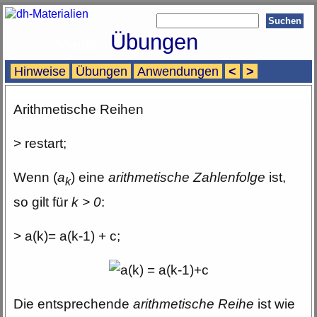
Übungen
Maple
Hinweise
Übungen
Anwendungen
<
>
Arithmetische Reihen
> restart;
Wenn (
a
) eine
arithmetische Zahlenfolge
ist,
k
so gilt für
k > 0
:
> a(k)= a(k-1) + c;
Die entsprechende
arithmetische Reihe
ist wie