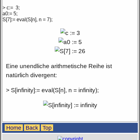
> c:= 3;
a0:= 5;
S[7]:= eval(S[n], n = 7);
Eine unendliche arithmetische Reihe ist
natürlich divergent:
> S[infinity]:= eval(S[n], n = infinity);
Home
Back
Top