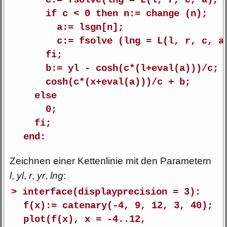
c:= fsolve(lng = L(l, r, c, a), 
if c < 0 then n:= change (n);
a:= lsgn[n];
c:= fsolve (lng = L(l, r, c, a)
fi;
b:= yl - cosh(c*(l+eval(a)))/c;
cosh(c*(x+eval(a)))/c + b;
else
0;
fi;
end:
Zeichnen einer Kettenlinie mit den Parametern
l
,
yl
,
r
,
yr
,
lng
:
> interface(displayprecision = 3):
f(x):= catenary(-4, 9, 12, 3, 40);
plot(f(x), x = -4..12,