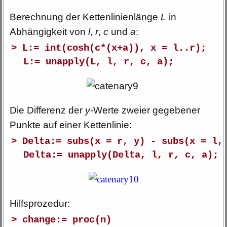
Berechnung der Kettenlinienlänge
L
in
Abhängigkeit von
l
,
r
,
c
und
a
:
> L:= int(cosh(c*(x+a)), x = l..r);
L:= unapply(L, l, r, c, a);
Die Differenz der
y
-Werte zweier gegebener
Punkte auf einer Kettenlinie:
> Delta:= subs(x = r, y) - subs(x = l,
Delta:= unapply(Delta, l, r, c, a);
Hilfsprozedur:
> change:= proc(n)