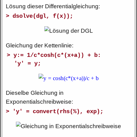
Lösung dieser Differentialgleichung:
> dsolve(dgl, f(x));
Gleichung der Kettenlinie:
> y:= 1/c*cosh(c*(x+a)) + b:
'y' = y;
Dieselbe Gleichung in
Exponentialschreibweise:
> 'y' = convert(rhs(%), exp);