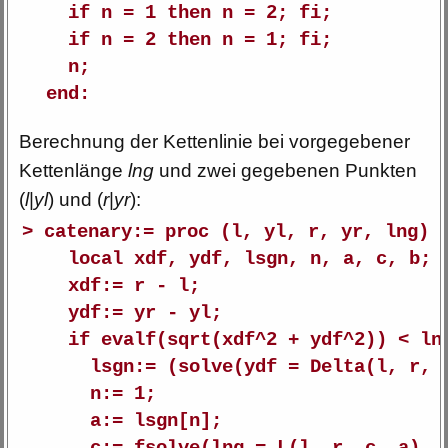
if n = 1 then n = 2; fi;
if n = 2 then n = 1; fi;
n;
end:
Berechnung der Kettenlinie bei vorgegebener
Kettenlänge
lng
und zwei gegebenen Punkten
(
l
|
yl
) und (
r
|
yr
):
> catenary:= proc (l, yl, r, yr, lng)
local xdf, ydf, lsgn, n, a, c, b;
xdf:= r - l;
ydf:= yr - yl;
if evalf(sqrt(xdf^2 + ydf^2)) < ln
lsgn:= (solve(ydf = Delta(l, r, c
n:= 1;
a:= lsgn[n];