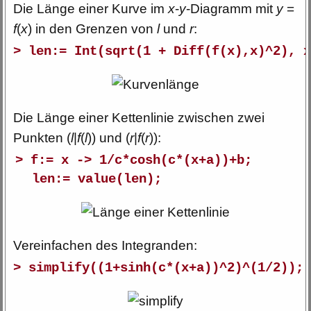
Die Länge einer Kurve im
x
-
y
-Diagramm mit
y
=
f
(
x
) in den Grenzen von
l
und
r
:
> len:= Int(sqrt(1 + Diff(f(x),x)^2), x
Die Länge einer Kettenlinie zwischen zwei
Punkten (
l
|
f
(
l
)) und (
r
|
f
(
r
)):
> f:= x -> 1/c*cosh(c*(x+a))+b;
len:= value(len);
Vereinfachen des Integranden:
> simplify((1+sinh(c*(x+a))^2)^(1/2));