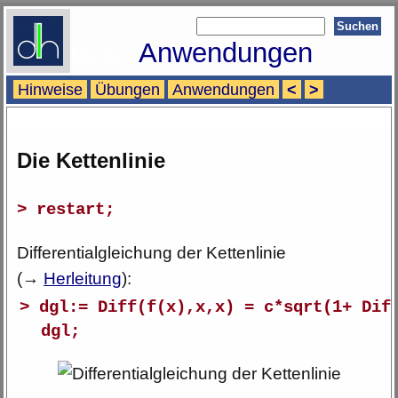
Anwendungen
Maple
Hinweise
Übungen
Anwendungen
<
>
Die Kettenlinie
> restart;
Differentialgleichung der Kettenlinie
(
→
Herleitung
):
> dgl:= Diff(f(x),x,x) = c*sqrt(1+ Dif
dgl;