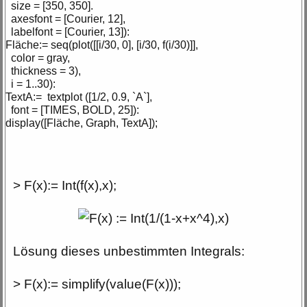
size = [350, 350].
axesfont = [Courier, 12],
labelfont = [Courier, 13]):
Fläche:= seq(plot([[i/30, 0], [i/30, f(i/30)]],
color = gray,
thickness = 3),
i = 1..30):
TextA:= textplot ([1/2, 0.9, `A`],
font = [TIMES, BOLD, 25]):
display([Fläche, Graph, TextA]);
> F(x):= Int(f(x),x);
Lösung dieses unbestimmten Integrals:
> F(x):= simplify(value(F(x)));