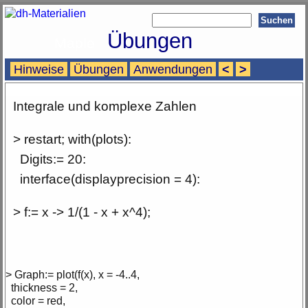
Übungen
Maple
Hinweise
Übungen
Anwendungen
<
>
Integrale und komplexe Zahlen
> restart; with(plots):
Digits:= 20:
interface(displayprecision = 4):
> f:= x -> 1/(1 - x + x^4);
> Graph:= plot(f(x), x = -4..4,
thickness = 2,
color = red,