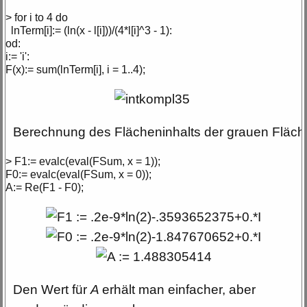
> for i to 4 do
lnTerm[i]:= (ln(x - l[i]))/(4*l[i]^3 - 1):
od:
i:= 'i':
F(x):= sum(lnTerm[i], i = 1..4);
Berechnung des Flächeninhalts der grauen Fläc
> F1:= evalc(eval(FSum, x = 1));
F0:= evalc(eval(FSum, x = 0));
A:= Re(F1 - F0);
Den Wert für
A
erhält man einfacher, aber