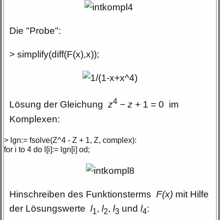
Die "Probe":
> simplify(diff(F(x),x));
4
Lösung der Gleichung
z
−
z
+ 1 = 0 im
Komplexen:
> lgn:= fsolve(Z^4 - Z + 1, Z, complex):
for i to 4 do l[i]:= lgn[i] od;
Hinschreiben des Funktionsterms
F(x)
mit Hilfe
der Lösungswerte
l
,
l
,
l
und
l
:
1
2
3
4