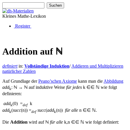
Kleines Mathe-Lexikon
Register
Addition auf
ℕ
definiert
in:
Vollständige Induktion
/
Addieren und Multiplizieren
natürlicher Zahlen
Auf Grundlage der
Peano’schen Axiome
kann man die
Abbildung
add
:
ℕ
→
ℕ
auf induktive Weise
für jedes
k
∈
∈
ℕ
wie folgt
k
definieren:
add
(0)
=
k
k
def
add
(
succ
(n))
=
succ
(
add
(n))
für
alle
n
∈
∈
ℕ.
k
def
k
Die
Addition
wird auf
ℕ
für alle
k,n
∈
∈
ℕ
wie folgt definiert: