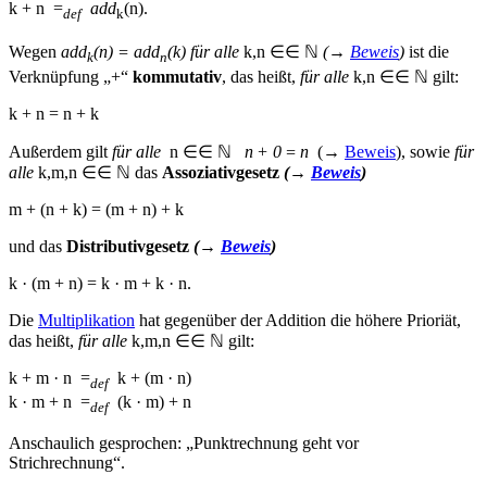
k + n
=
add
(n).
def
k
Wegen
add
(n)
=
add
(k)
für alle
k,n
∈
∈
ℕ
(
→
Beweis
)
ist die
k
n
Verknüpfung „+“
kommutativ
, das heißt,
für alle
k,n
∈
∈
ℕ
gilt:
k + n
=
n + k
Außerdem gilt
für alle
n
∈
∈
ℕ
n + 0
=
n
(
→
Beweis
), sowie
für
alle
k,m,n
∈
∈
ℕ
das
Assoziativgesetz
(
→
Beweis
)
m + (n + k)
=
(m + n) + k
und das
Distributivgesetz
(
→
Beweis
)
k · (m + n)
=
k · m + k · n.
Die
Multiplikation
hat gegenüber der Addition die höhere Prioriät,
das heißt,
für alle
k,m,n
∈
∈
ℕ
gilt:
k + m · n
=
k + (m · n)
def
k · m + n
=
(k · m) + n
def
Anschaulich gesprochen: „Punktrechnung geht vor
Strichrechnung“.