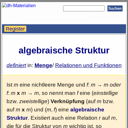
Kleines Mathe-Lexikon
Register
algebraische Struktur
definiert
in:
Menge
/
Relationen und Funktionen
Ist
m
eine nichtleere Menge und
f
:
m
→
m oder
f
:
m
x
m
→
m
, so nennt man
f
eine (
einstellige
bzw.
zweistellige
)
Verknüpfung
(auf
m
bzw.
auf
m
x
m
) und
(
m
,
f
)
eine
algebraische
Struktur
. Existiert auch eine Relation
r
auf
m
,
die für die Struktur von
m
wichtig ist, so