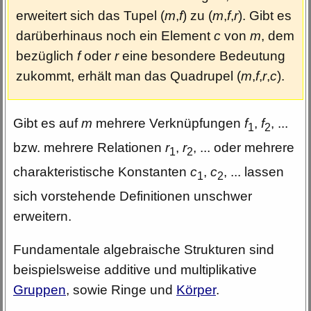
erweitert sich das Tupel (
m
,
f
) zu (
m
,
f
,
r
). Gibt es
darüberhinaus noch ein Element
c
von
m
, dem
bezüglich
f
oder
r
eine besondere Bedeutung
zukommt, erhält man das Quadrupel (
m
,
f
,
r
,
c
).
Gibt es auf
m
mehrere Verknüpfungen
f
,
f
, ...
1
2
bzw. mehrere Relationen
r
,
r
, ... oder mehrere
1
2
charakteristische Konstanten
c
,
c
, ... lassen
1
2
sich vorstehende Definitionen unschwer
erweitern.
Fundamentale algebraische Strukturen sind
beispielsweise additive und multiplikative
Gruppen
, sowie Ringe und
Körper
.