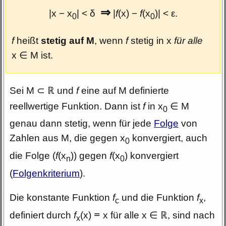
⇒
|x − x
| < δ
|
f
(x) −
f
(x
)| < ε.
0
0
f
heißt
stetig auf M
, wenn
f
stetig in x
für alle
x
M ist.
∈
Sei M
und
f
eine auf M definierte
⊂
ℝ
reellwertige Funktion. Dann ist
f
in x
M
∈
0
genau dann stetig, wenn für jede
Folge
von
Zahlen aus M, die gegen x
konvergiert, auch
0
die Folge (
f
(x
)) gegen
f
(x
) konvergiert
n
0
(
Folgenkriterium
).
Die konstante Funktion
f
und die Funktion
f
,
c
x
definiert durch
f
(x)
=
x für alle x
, sind nach
∈
ℝ
x