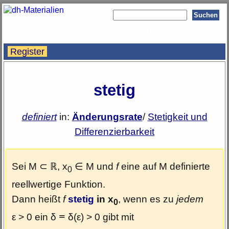
Kleines Mathe-Lexikon
Register
stetig
definiert
in:
Änderungsrate
/
Stetigkeit und
Differenzierbarkeit
Sei M
, x
M und
f
eine auf M definierte
⊂
ℝ
∈
0
reellwertige Funktion.
Dann heißt
f
stetig
in x
, wenn es zu
jedem
0
ε
0 ein δ
=
δ(ε)
0 gibt mit
>
>