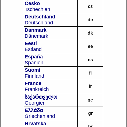
Česko
cz
Tschechien
Deutschland
de
Deutschland
Danmark
dk
Dänemark
Eesti
ee
Estland
España
es
Spanien
Suomi
fi
Finnland
France
fr
Frankreich
საქართველო
ge
Georgien
Ελλάδα
gr
Griechenland
Hrvatska
hr