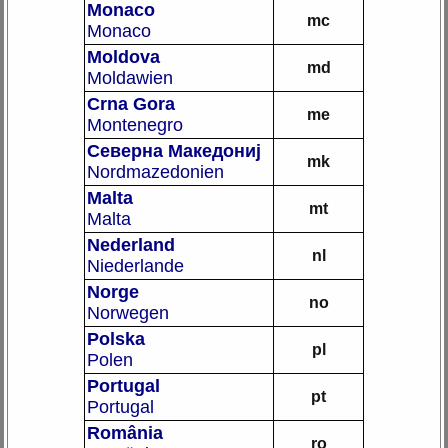
Monaco
mc
Monaco
Moldova
md
Moldawien
Crna Gora
me
Montenegro
Северна Македониј
mk
Nordmazedonien
Malta
mt
Malta
Nederland
nl
Niederlande
Norge
no
Norwegen
Polska
pl
Polen
Portugal
pt
Portugal
România
ro