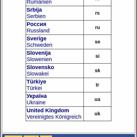
Rumänien
Srbija
rs
Serbien
Россия
ru
Russland
Sverige
se
Schweden
Slovenija
si
Slowenien
Slovensko
sk
Slowakei
Türkiye
tr
Türkei
Україна
ua
Ukraine
United Kingdom
uk
Vereinigtes Königreich