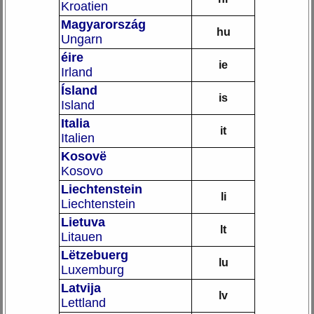
Kroatien
Magyarország
hu
Ungarn
éire
ie
Irland
Ísland
is
Island
Italia
it
Italien
Kosovë
Kosovo
Liechtenstein
li
Liechtenstein
Lietuva
lt
Litauen
Lëtzebuerg
lu
Luxemburg
Latvija
lv
Lettland