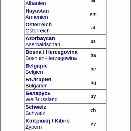
al
Albanien
Hayastan
am
Armenien
Österreich
at
Österreich
Azǝrbaycan
az
Aserbaidschan
Bosna i Hercegovina
ba
Bosnien-Herzegowina
Belgique
be
Belgien
България
bg
Bulgarien
Беларусь
by
Weißrussland
Schweiz
ch
Schweiz
Κυπριακή / Kıbrıs
cy
Zypern