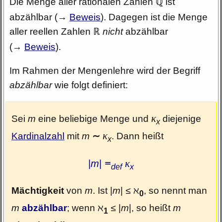
Die Menge aller rationalen Zahlen
ist
ℚ
abzählbar (
→
Beweis
). Dagegen ist die Menge
aller reellen Zahlen
nicht
abzählbar
ℝ
(
→
Beweis
).
Im Rahmen der Mengenlehre wird der Begriff
abzählbar
wie folgt definiert:
κ
Sei
m
eine beliebige Menge und
diejenige
x
κ
Kardinalzahl
mit
m
. Dann heißt
∼
x
κ
|
m
|
=
def
x
Mächtigkeit
von
m
. Ist |
m
|
, so nennt man
≤
ℵ
0
m
abzählbar
; wenn
|
m
|, so heißt
m
ℵ
≤
1